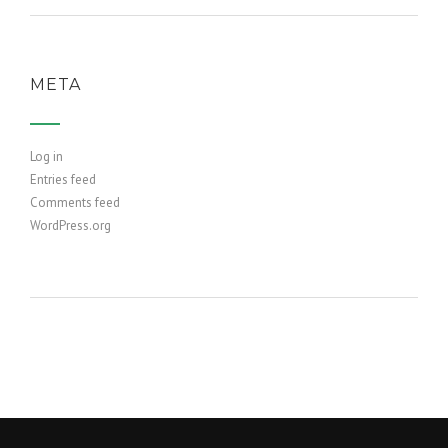
META
Log in
Entries feed
Comments feed
WordPress.org