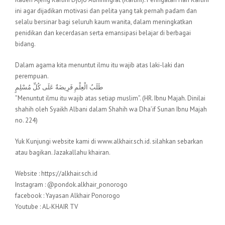
ini agar dijadikan motivasi dan pelita yang tak pernah padam dan
selalu bersinar bagi seluruh kaum wanita, dalam meningkatkan
penidikan dan kecerdasan serta emansipasi belajar di berbagai
bidang.
Dalam agama kita menuntut ilmu itu wajib atas laki-laki dan
perempuan.
طَلَبُ الْعِلْمِ فَرِيضَةٌ عَلَى كُلِّ مُسْلِمٍ
”Menuntut ilmu itu wajib atas setiap muslim”. (HR. Ibnu Majah. Dinilai
shahih oleh Syaikh Albani dalam Shahih wa Dha’if Sunan Ibnu Majah
no. 224)
Yuk Kunjungi website kami di www.alkhair.sch.id. silahkan sebarkan
atau bagikan. Jazakallahu khairan.
Website : https://alkhair.sch.id
Instagram : @pondok.alkhair_ponorogo
facebook : Yayasan Alkhair Ponorogo
Youtube : AL-KHAIR TV