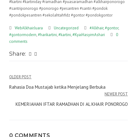
#kartini #kartiniday #ramadhan #puasaramadhan #alkhairponorogo
#santriponorogo #ponorogo #pesantren #santri #pondok
#pondokpesantren #sekolahtahfidz #gontor #pondokgontor
WebAlkhairJuara
Uncategorized
#Alkhair
,
#gontor
,
#gontormodern
,
#harikartini
,
#kartini
,
#KyaiHasyimAshari
0
comments
Share:
Post
OLDER POST
navigation
Rahasia Doa Mustajab ketika Menjelang Berbuka
NEWER POST
KEMERIAHAN IFTAR RAMADHAN DI AL KHAIR PONOROGO
0 COMMENTS