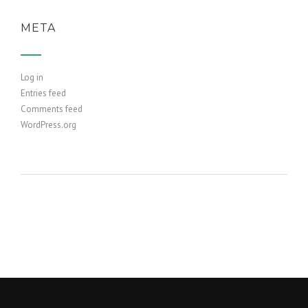
META
Log in
Entries feed
Comments feed
WordPress.org