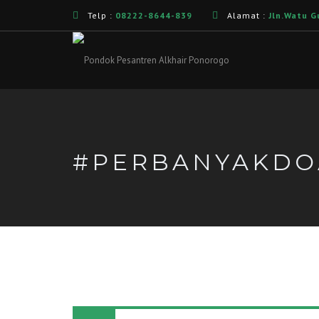
Telp :
08222-8644-839
Alamat :
Jln.Watu G
#PERBANYAKDO