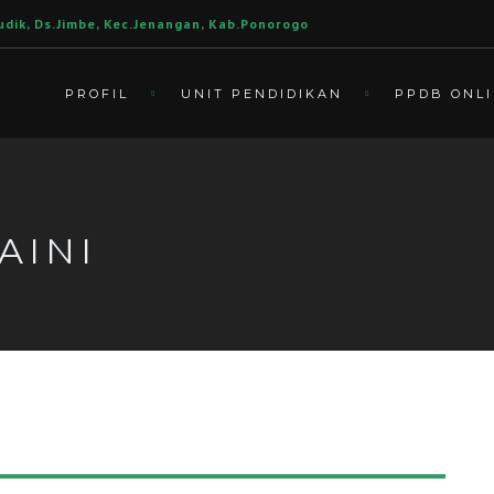
udik, Ds.Jimbe, Kec.Jenangan, Kab.Ponorogo
PROFIL
UNIT PENDIDIKAN
PPDB ONL
AINI