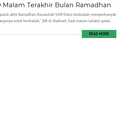
10 Malam Terakhir Bulan Ramadhan
epuluh akhir Ramadhan, Rasulullah SAW fokus beribadah, memperbanyak
anya untuk beribadah,” (HR Al-Bukhari). Saat malam lailatul qadar...
READ MORE