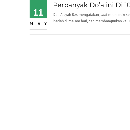
Perbanyak Do’a ini Di 
11
Dari Aisyah R.A. mengatakan, saat memasuki s
ibadah di malam hari, dan membangunkan keluarg
MAY