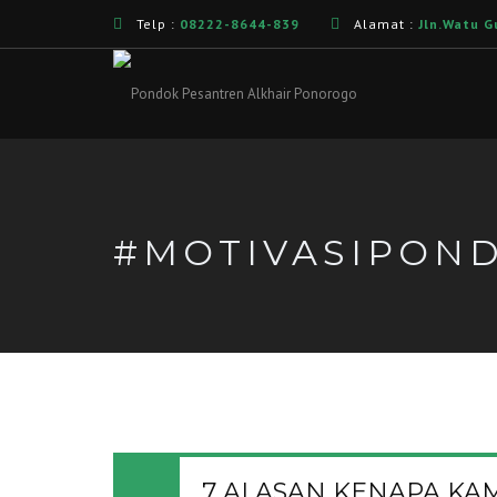
Telp :
08222-8644-839
Alamat :
Jln.Watu G
#MOTIVASIPON
7 ALASAN KENAPA K