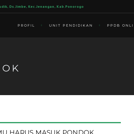
udik, Ds.Jimbe, Kec.Jenangan, Kab.Ponorogo
PROFIL
UNIT PENDIDIKAN
PPDB ONL
DOK
AMU HARUS MASUK PONDOK